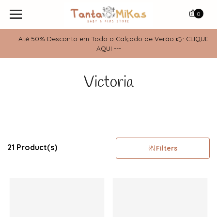
0
--- Até 50% Desconto em Todo o Calçado de Verão 👉 CLIQUE
AQUI ---
Victoria
21 Product(s)
Filters