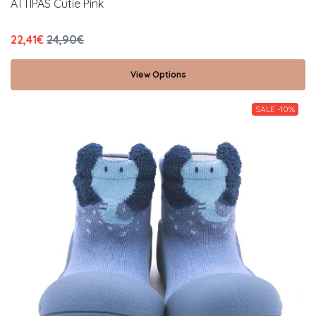
ATTIPAS Cutie Pink
22,41€
24,90€
View Options
SALE -10%