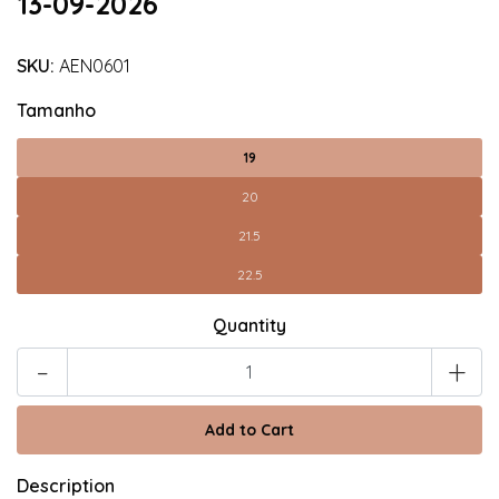
13-09-2026
SKU:
AEN0601
Tamanho
19
20
21.5
22.5
Quantity
-
+
Description