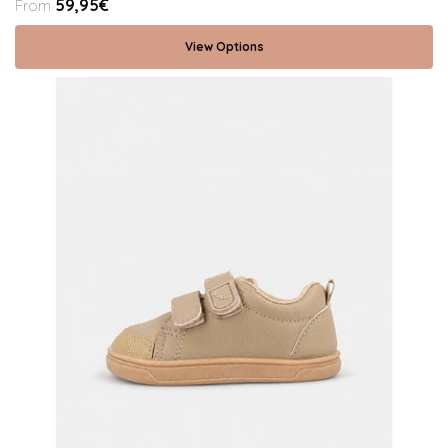
59,95€
From
View Options