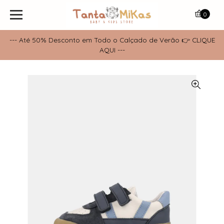
0
--- Até 50% Desconto em Todo o Calçado de Verão 👉 CLIQUE
AQUI ---