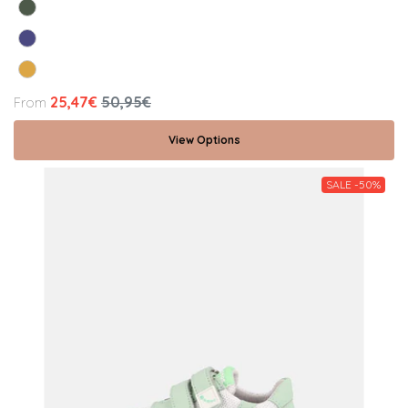
25,47€
50,95€
From
View Options
SALE -50%