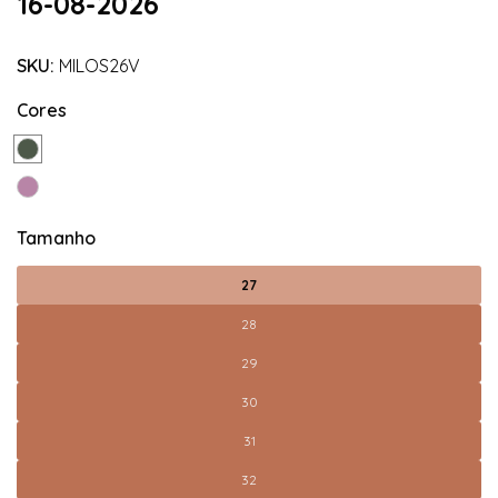
16-08-2026
SKU:
MILOS26V
Cores
Tamanho
27
28
29
30
31
32