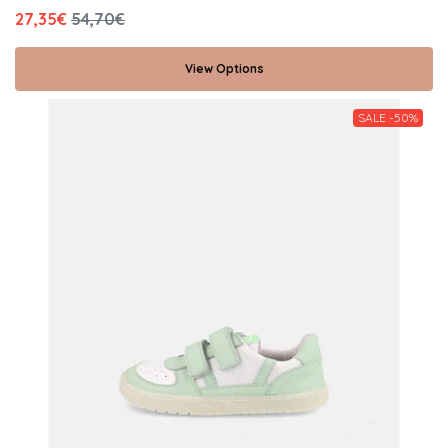
27,35€
54,70€
View Options
SALE -50%