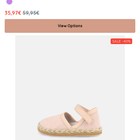
35,97€
59,95€
View Options
SALE -40%