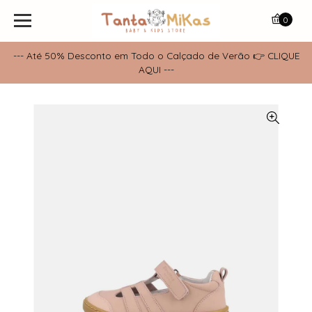
0
--- Até 50% Desconto em Todo o Calçado de Verão 👉 CLIQUE
AQUI ---