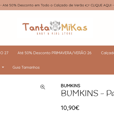
-- Até 50% Desconto em Todo o Calçado de Verão 👉 CLIQUE AQUI -
O 27
Até 50% Desconto PRIMAVERA/VERÃO 26
Calçad
Guia Tamanhos
BUMKINS
BUMKINS - Pack
10,90€