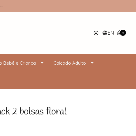
--
EN
0
o Bebé e Criança
Calçado Adulto
 2 bolsas floral