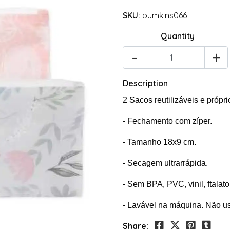
SKU:
bumkins066
Quantity
-
+
Description
2 Sacos reutilizáveis ​​e própr
- Fechamento com zíper.
- Tamanho 18x9 cm.
- Secagem ultrarrápida.
- Sem BPA, PVC, vinil, ftalat
- Lavável na máquina. Não u
Share: