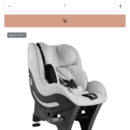
-
+
SOLD OUT