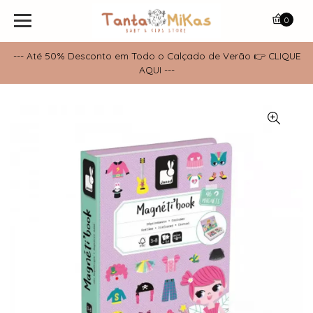
0
--- Até 50% Desconto em Todo o Calçado de Verão 👉 CLIQUE
AQUI ---