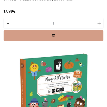
17,99€
-
+