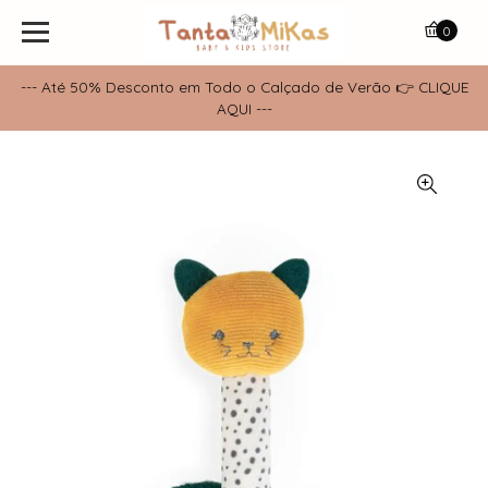
0
--- Até 50% Desconto em Todo o Calçado de Verão 👉 CLIQUE
AQUI ---