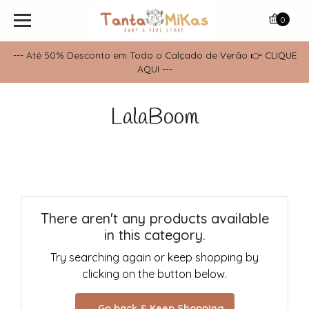
0
--- Até 50% Desconto em Todo o Calçado de Verão 👉 CLIQUE
AQUI ---
LalaBoom
There aren't any products available
in this category.
Try searching again or keep shopping by
clicking on the button below.
← Go back & Keep Shopping