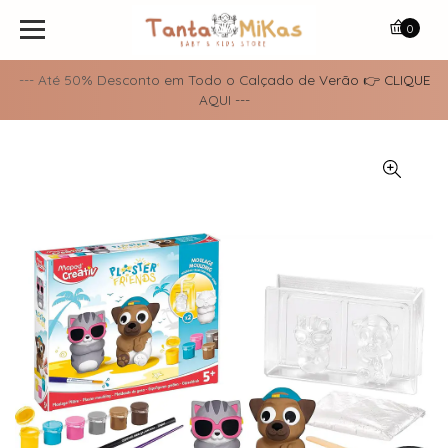
0
--- Até 50% Desconto em Todo o Calçado de Verão 👉 CLIQUE
AQUI ---