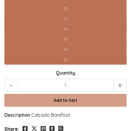
22
23
24
25
26
27
Quantity
-
+
Description
Calçado Barefoot
Share: