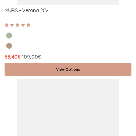
MURIS - Verona 26V
65,40€
109,00€
View Options