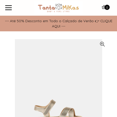
0
--- Até 50% Desconto em Todo o Calçado de Verão 👉 CLIQUE
AQUI ---