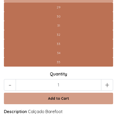
29
30
31
32
33
34
35
Quantity
-
+
Description
Calçado Barefoot