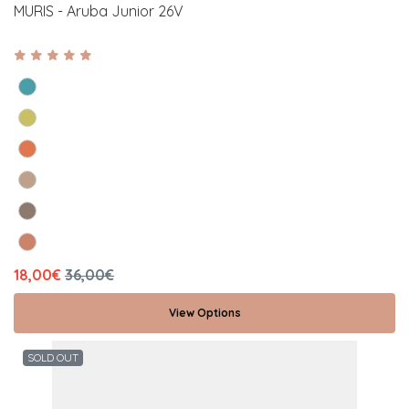
MURIS - Aruba Junior 26V
18,00€
36,00€
View Options
SOLD OUT