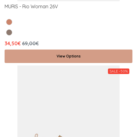
MURIS - Rio Woman 26V
34,50€
69,00€
View Options
SALE -50%