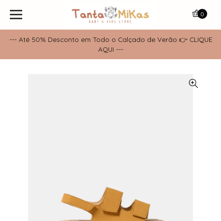
0
--- Até 50% Desconto em Todo o Calçado de Verão 👉 CLIQUE
AQUI ---