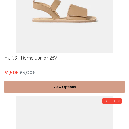
MURIS - Rome Junior 26V
31,50€
63,00€
View Options
SALE -40%