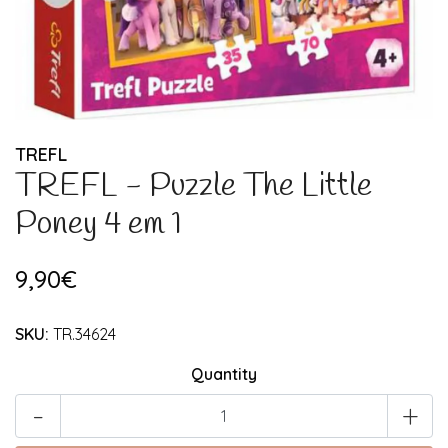
TREFL
TREFL - Puzzle The Little
Poney 4 em 1
9,90€
SKU:
TR.34624
Quantity
-
+