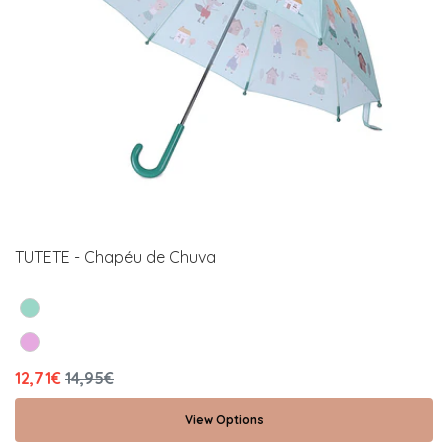
TUTETE - Chapéu de Chuva
12,71€
14,95€
View Options