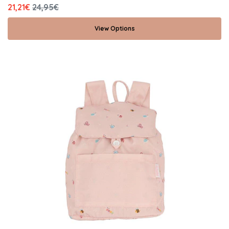
21,21€
24,95€
View Options