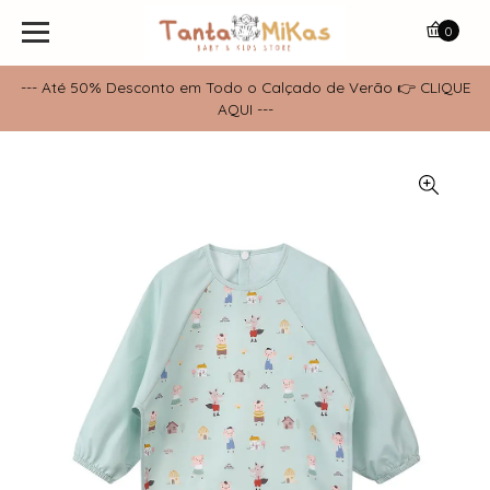
0
--- Até 50% Desconto em Todo o Calçado de Verão 👉 CLIQUE
AQUI ---