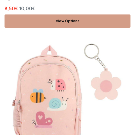
8,50€
10,00€
View Options