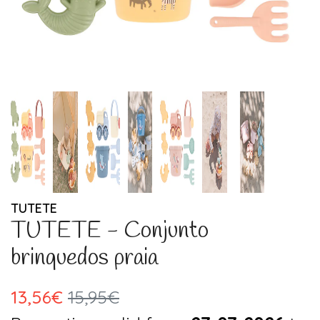
TUTETE
TUTETE - Conjunto
brinquedos praia
13,56€
15,95€