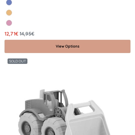
12,71€
14,95€
View Options
SOLD OUT