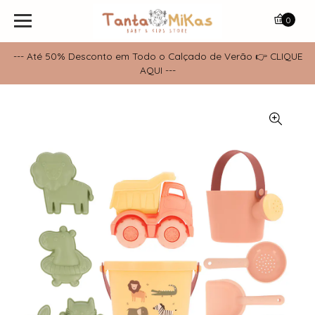
0
--- Até 50% Desconto em Todo o Calçado de Verão 👉 CLIQUE
AQUI ---