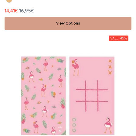
14,41€
16,95€
View Options
SALE -15%