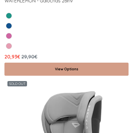
WATERLEMON - Galochas 26Inv
20,93€
29,90€
View Options
SOLD OUT