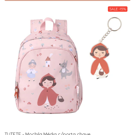
SALE -15%
TUTETE - Mochila Média c/porta chave