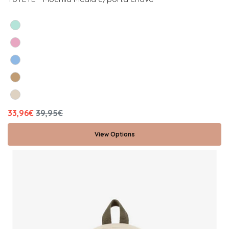
33,96€
39,95€
View Options