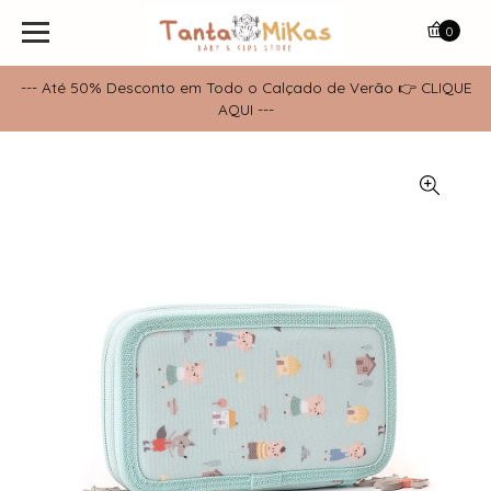
0
--- Até 50% Desconto em Todo o Calçado de Verão 👉 CLIQUE
AQUI ---