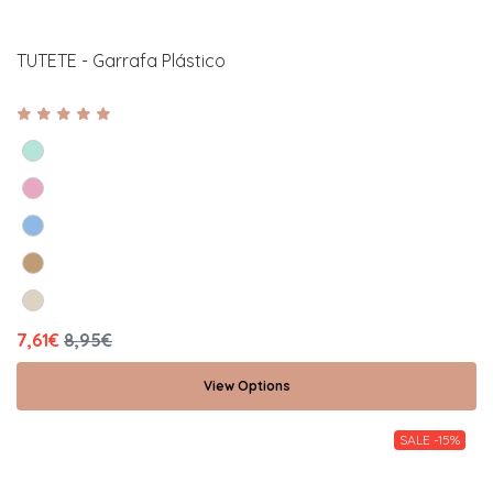
TUTETE - Garrafa Plástico
7,61€
8,95€
View Options
SALE -15%