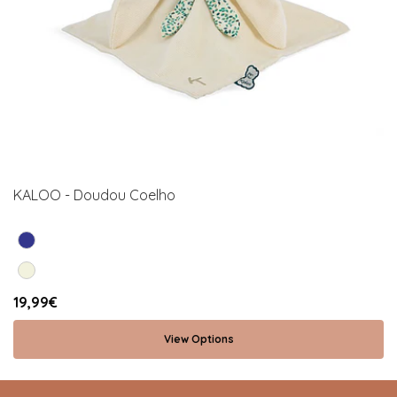
KALOO - Doudou Coelho
19,99€
View Options