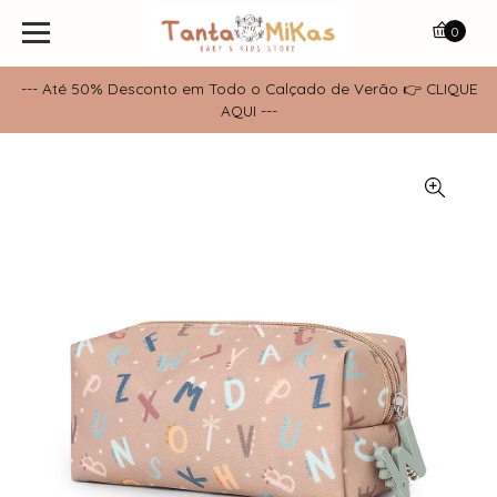
0
--- Até 50% Desconto em Todo o Calçado de Verão 👉 CLIQUE
AQUI ---