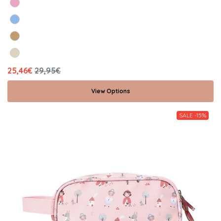
25,46€
29,95€
View Options
SALE -15%