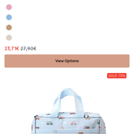
23,71€
27,90€
View Options
SALE -15%