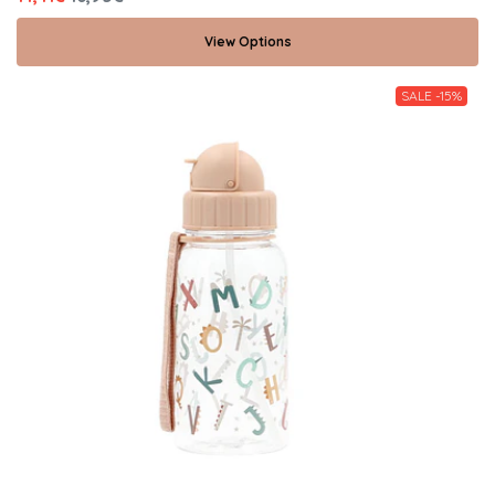
View Options
SALE -15%