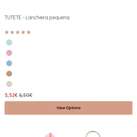
TUTETE - Lancheira pequena
5,52€
6,50€
View Options