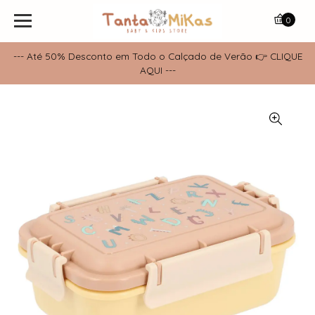
0
--- Até 50% Desconto em Todo o Calçado de Verão 👉 CLIQUE
AQUI ---