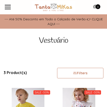
0
--- Até 50% Desconto em Todo o Calçado de Verão 👉 CLIQUE
AQUI ---
Vestuário
3 Product(s)
Filters
SALE -50%
SALE -50%