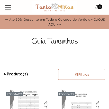
0
--- Até 50% Desconto em Todo o Calçado de Verão 👉 CLIQUE
AQUI ---
Guia Tamanhos
4 Produto(s)
Filtros
ESGOTADO
ESGOTADO