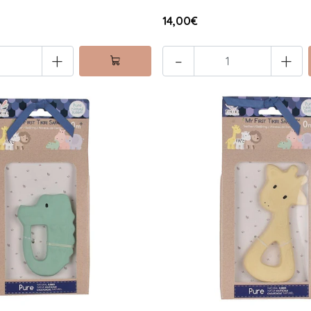
14,00€
+
-
+