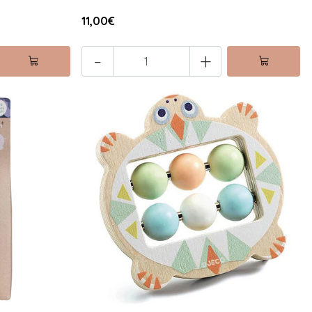
11,00€
-
+