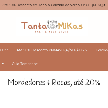
-- Até 50% Desconto em Todo o Calçado de Verão 👉 CLIQUE AQUI -
O 27
Até 50% Desconto PRIMAVERA/VERÃO 26
Calçad
Guia Tamanhos
Mordedores & Rocas, até 20%