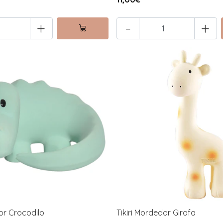
+
-
+
dor Crocodilo
Tikiri Mordedor Girafa