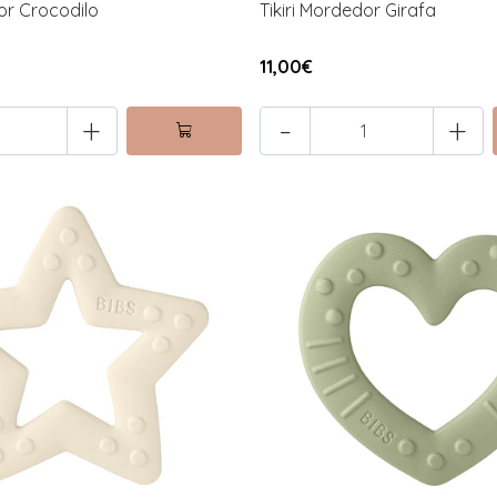
dor Crocodilo
Tikiri Mordedor Girafa
11,00€
+
-
+