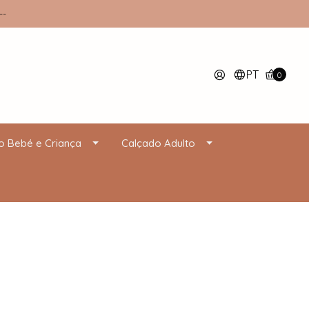
--
PT
0
o Bebé e Criança
Calçado Adulto