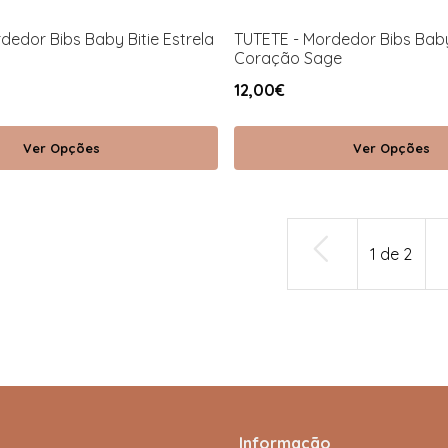
dedor Bibs Baby Bitie Estrela
TUTETE - Mordedor Bibs Baby
Coração Sage
12,00€
Ver Opções
Ver Opções
1
de
2
Informação