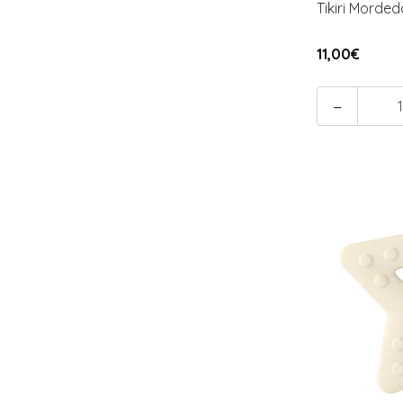
Tikiri Morde
11,00€
-