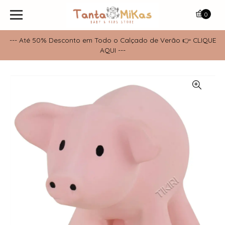
0
--- Até 50% Desconto em Todo o Calçado de Verão 👉 CLIQUE
AQUI ---