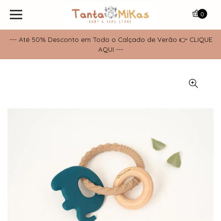
0
--- Até 50% Desconto em Todo o Calçado de Verão 👉 CLIQUE
AQUI ---