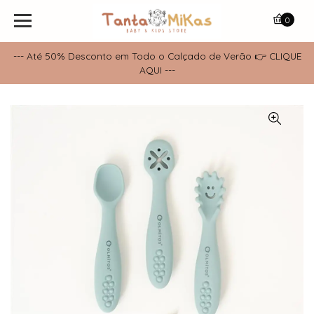
0
--- Até 50% Desconto em Todo o Calçado de Verão 👉 CLIQUE
AQUI ---