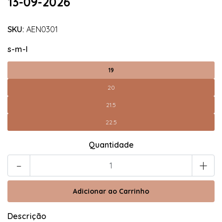
13-09-2026
SKU:
AEN0301
s-m-l
19
20
21.5
22.5
Quantidade
-
+
Descrição