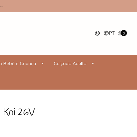
--
PT
0
o Bebé e Criança
Calçado Adulto
Koi 26V