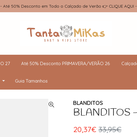
-- Até 50% Desconto em Todo o Calçado de Verão 👉 CLIQUE AQUI -
O 27
Até 50% Desconto PRIMAVERA/VERÃO 26
Calçad
Guia Tamanhos
BLANDITOS
BLANDITOS - 
20,37€
33,95€