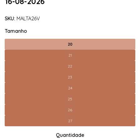
16-08-2026
SKU:
MALTA26V
Tamanho
20
21
22
23
24
25
26
27
Quantidade