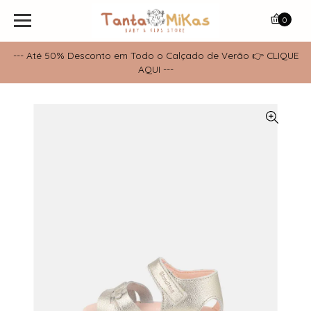
0
--- Até 50% Desconto em Todo o Calçado de Verão 👉 CLIQUE
AQUI ---