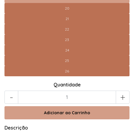
20
21
22
23
24
25
26
Quantidade
-
+
Descrição