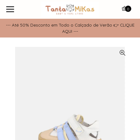
0
--- Até 50% Desconto em Todo o Calçado de Verão 👉 CLIQUE
AQUI ---