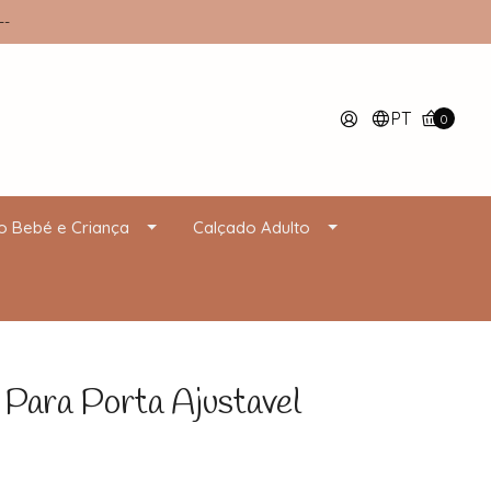
--
PT
0
o Bebé e Criança
Calçado Adulto
 Para Porta Ajustavel