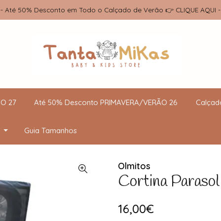
-- Até 50% Desconto em Todo o Calçado de Verão 👉 CLIQUE AQUI -
O 27
Até 50% Desconto PRIMAVERA/VERÃO 26
Calçad
Guia Tamanhos
Olmitos
Cortina Parasol
16,00€