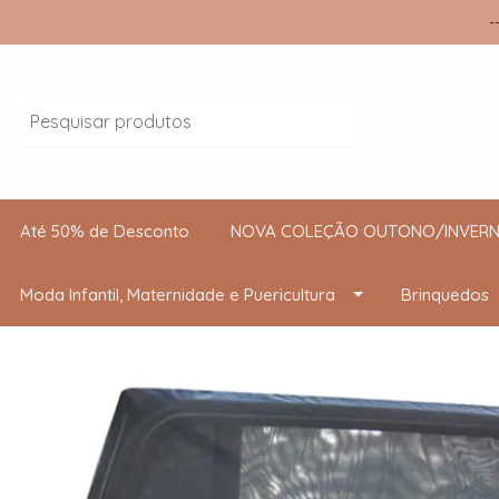
-
Até 50% de Desconto
NOVA COLEÇÃO OUTONO/INVERN
Moda Infantil, Maternidade e Puericultura
Brinquedos