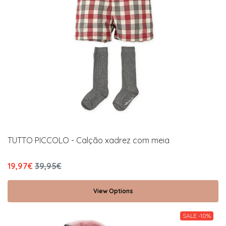
TUTTO PICCOLO - Calção xadrez com meia
19,97€
39,95€
View Options
SALE -10%