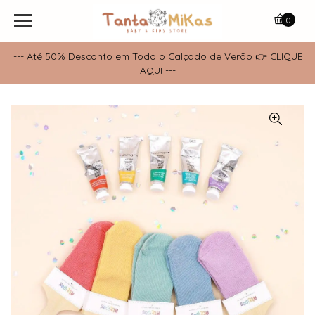
0
--- Até 50% Desconto em Todo o Calçado de Verão 👉 CLIQUE
AQUI ---