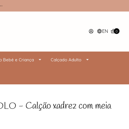
--
EN
0
o Bebé e Criança
Calçado Adulto
 - Calção xadrez com meia