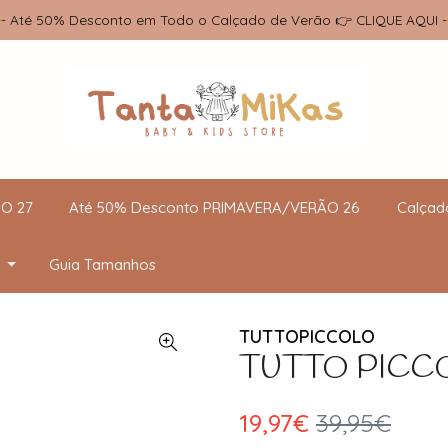
-- Até 50% Desconto em Todo o Calçado de Verão 👉 CLIQUE AQUI -
O 27
Até 50% Desconto PRIMAVERA/VERÃO 26
Calçad
Guia Tamanhos
TUTTOPICCOLO
TUTTO PICCOLO
19,97€
39,95€