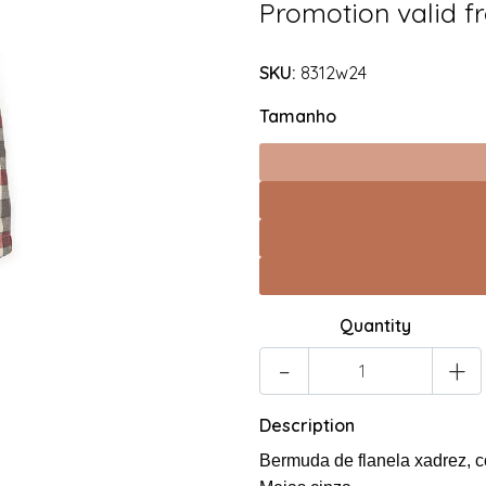
Promotion valid 
SKU:
8312w24
Tamanho
Quantity
-
+
Description
Bermuda de flanela xadrez, co