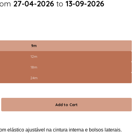
from
27-04-2026
to
13-09-2026
9m
12m
18m
24m
m elástico ajustável na cintura interna e bolsos laterais.