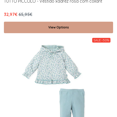
TUTTO PICCOLO - Vestido xadrez rosa com collant
32,97€
65,95€
View Options
SALE -50%