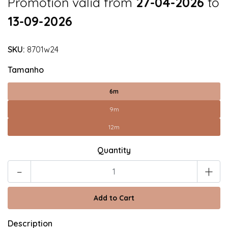
Promotion valid from
27-04-2026
to
13-09-2026
SKU:
8701w24
Tamanho
6m
9m
12m
Quantity
-
+
Description