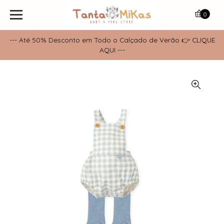
0
--- Até 50% Desconto em Todo o Calçado de Verão 👉 CLIQUE
AQUI ---