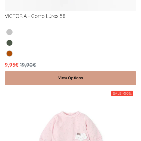
VICTORIA - Gorro Lúrex 58
9,95€
19,90€
View Options
SALE -50%