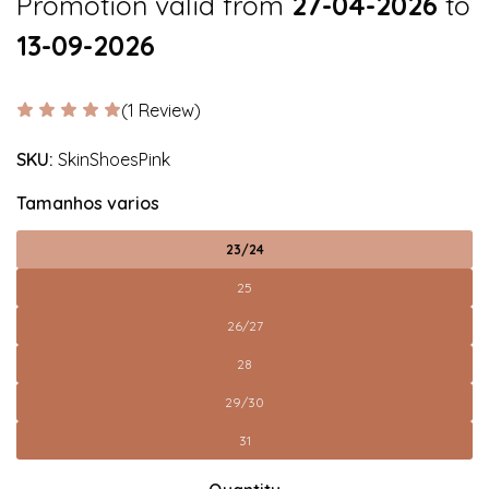
Promotion valid from
27-04-2026
to
13-09-2026
(1 Review)
SKU:
SkinShoesPink
Tamanhos varios
23/24
25
26/27
28
29/30
31