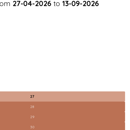
from
27-04-2026
to
13-09-2026
27
28
29
30