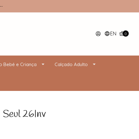
--
EN
0
o Bebé e Criança
Calçado Adulto
Seul 26Inv