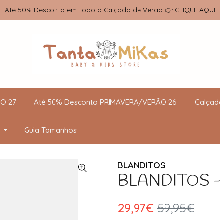
-- Até 50% Desconto em Todo o Calçado de Verão 👉 CLIQUE AQUI -
O 27
Até 50% Desconto PRIMAVERA/VERÃO 26
Calçad
Guia Tamanhos
BLANDITOS
BLANDITOS - 
29,97€
59,95€