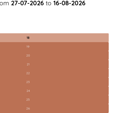
from
27-07-2026
to
16-08-2026
18
19
20
21
22
23
24
25
26