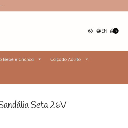
--
EN
0
o Bebé e Criança
Calçado Adulto
ndália Seta 26V