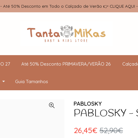
-- Até 50% Desconto em Todo o Calçado de Verão 👉 CLIQUE AQUI -
O 27
Até 50% Desconto PRIMAVERA/VERÃO 26
Calçad
Guia Tamanhos
PABLOSKY
PABLOSKY - Sa
26,45€
52,90€