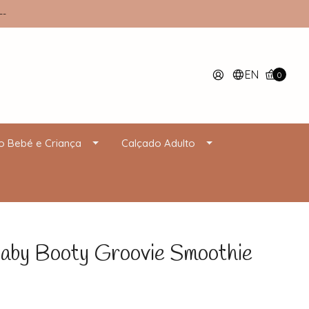
--
EN
0
o Bebé e Criança
Calçado Adulto
by Booty Groovie Smoothie