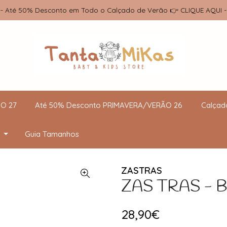
-- Até 50% Desconto em Todo o Calçado de Verão 👉 CLIQUE AQUI -
O 27
Até 50% Desconto PRIMAVERA/VERÃO 26
Calçad
Guia Tamanhos
ZASTRAS
ZAS TRAS - Ba
28,90€