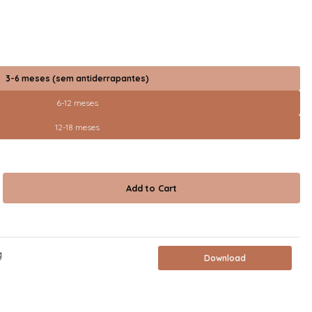
3-6 meses (sem antiderrapantes)
6-12 meses
12-18 meses
g
Download