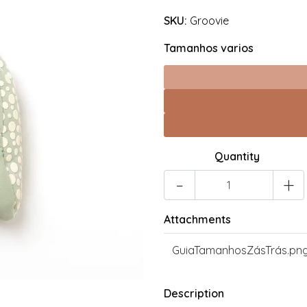
SKU:
Groovie
Tamanhos varios
Quantity
-
+
Attachments
GuiaTamanhosZásTrás.pn
Description