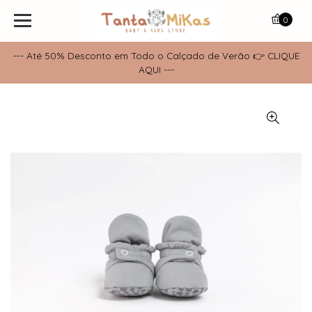
0
--- Até 50% Desconto em Todo o Calçado de Verão 👉 CLIQUE
AQUI ---