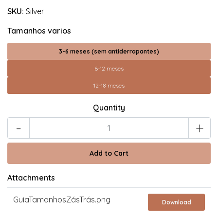
SKU:
Silver
Tamanhos varios
3-6 meses (sem antiderrapantes)
6-12 meses
12-18 meses
Quantity
-
+
Attachments
GuiaTamanhosZásTrás.png
Download