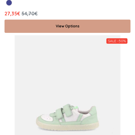
27,35€
54,70€
View Options
SALE -50%