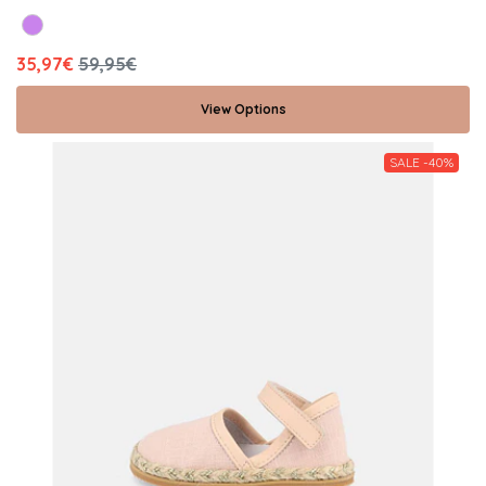
35,97€
59,95€
View Options
SALE -40%