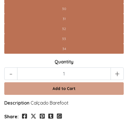
30
31
32
33
34
Quantity
-
+
Description
Calçado Barefoot
Share: