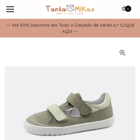
0
--- Até 50% Desconto em Todo o Calçado de Verão 👉 CLIQUE
AQUI ---