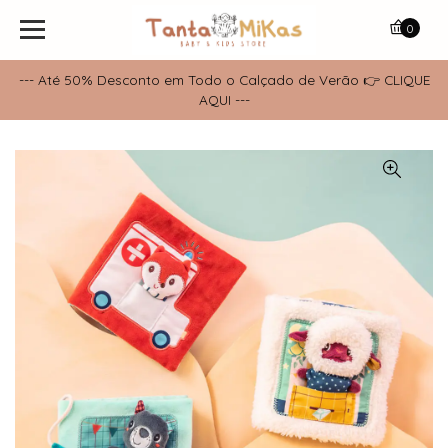
0
--- Até 50% Desconto em Todo o Calçado de Verão 👉 CLIQUE
AQUI ---