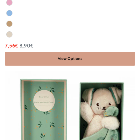
7,56€
8,90€
View Options