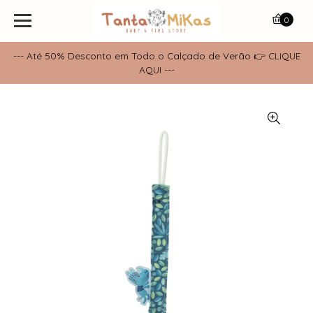
0
--- Até 50% Desconto em Todo o Calçado de Verão 👉 CLIQUE
AQUI ---