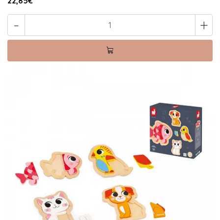
22,85€
-
+