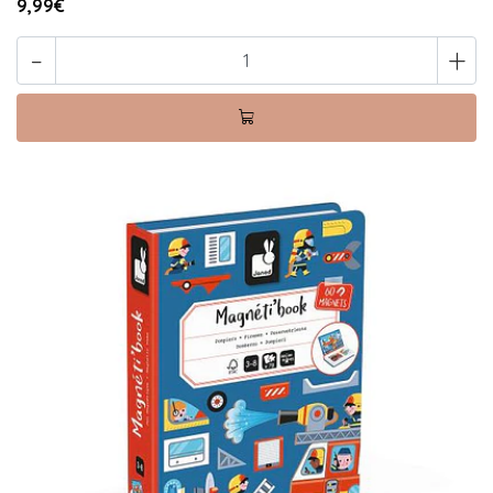
9,99€
-
+