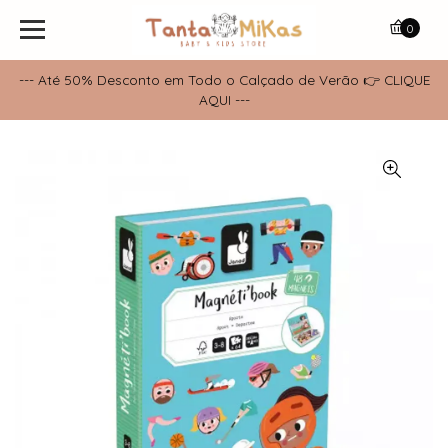
0
--- Até 50% Desconto em Todo o Calçado de Verão 👉 CLIQUE
AQUI ---