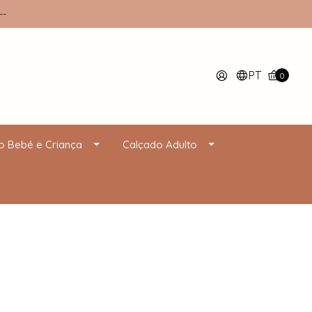
--
PT
0
o Bebé e Criança
Calçado Adulto