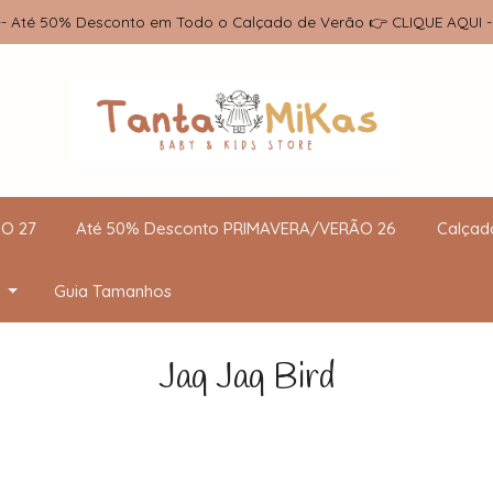
-- Até 50% Desconto em Todo o Calçado de Verão 👉 CLIQUE AQUI -
O 27
Até 50% Desconto PRIMAVERA/VERÃO 26
Calçad
Guia Tamanhos
Jaq Jaq Bird