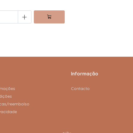
+
Informação
amações
Contacto
dições
rocas/reembolso
ivacidade