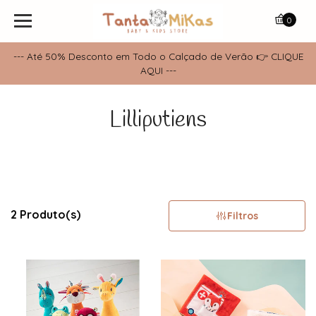
0
--- Até 50% Desconto em Todo o Calçado de Verão 👉 CLIQUE
AQUI ---
Lilliputiens
2 Produto(s)
Filtros