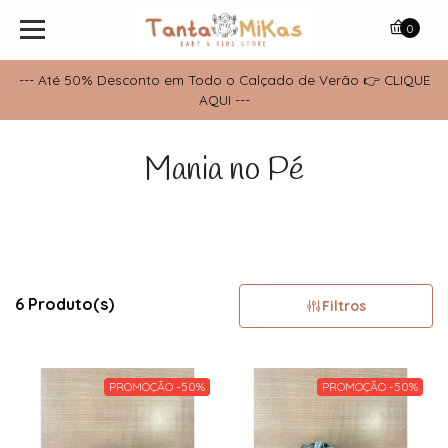
0
--- Até 50% Desconto em Todo o Calçado de Verão 👉 CLIQUE
AQUI ---
Mania no Pé
6 Produto(s)
Filtros
PROMOÇÃO -50%
PROMOÇÃO -50%