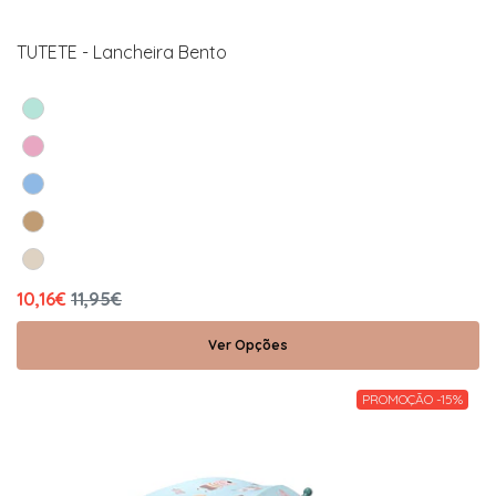
TUTETE - Lancheira Bento
10,16€
11,95€
Ver Opções
PROMOÇÃO -15%