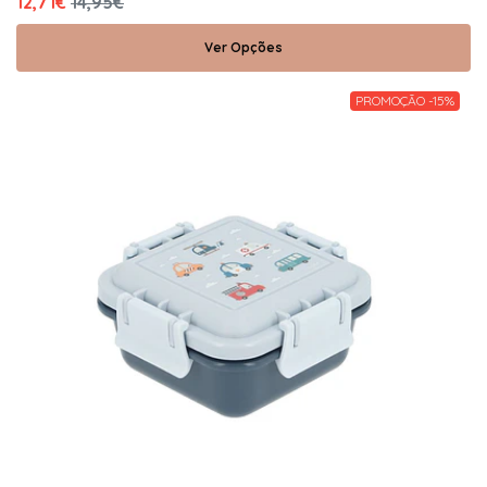
12,71€
14,95€
Ver Opções
PROMOÇÃO -15%