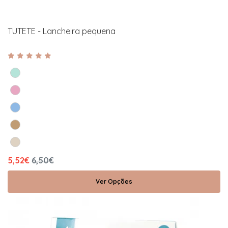
TUTETE - Lancheira pequena
5,52€
6,50€
Ver Opções