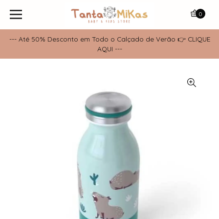
0
--- Até 50% Desconto em Todo o Calçado de Verão 👉 CLIQUE
AQUI ---