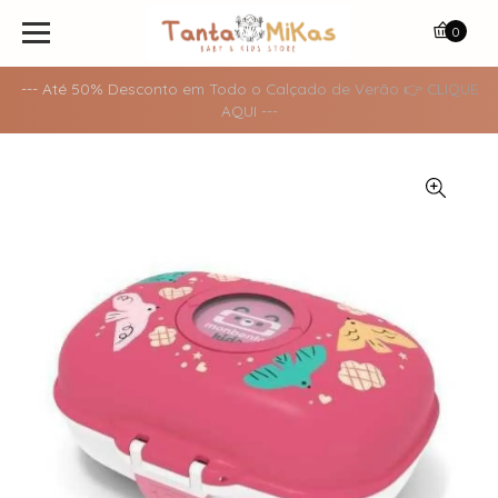
0
--- Até 50% Desconto em Todo o Calçado de Verão 👉 CLIQUE
AQUI ---