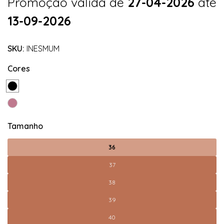
Promoção válida de
27-04-2026
até
13-09-2026
SKU:
INESMUM
Cores
Tamanho
36
37
38
39
40