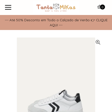
0
--- Até 50% Desconto em Todo o Calçado de Verão 👉 CLIQUE
AQUI ---