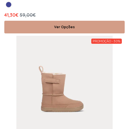
41,30€
59,00€
Ver Opções
PROMOÇÃO -30%