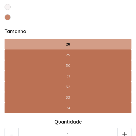
Tamanho
28
29
30
31
32
33
34
Quantidade
-
+