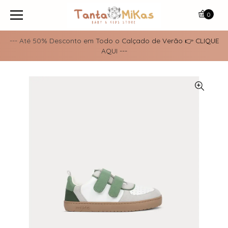
0
--- Até 50% Desconto em Todo o Calçado de Verão 👉 CLIQUE
AQUI ---